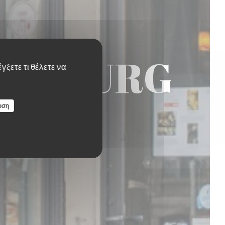
ASBOURG
γξετε τι θέλετε να
υση