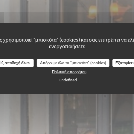
IE LE STR
 χρησιμοποιεί "μπισκότα" (cookies) και σας επιτρέπει να ελέ
ενεργοποιήσετε
K, αποδοχή όλων
Απόρριψε όλα τα "μπισκότα" (cookies)
Εξατομίκε
Πολιτική απορρήτου
undefined