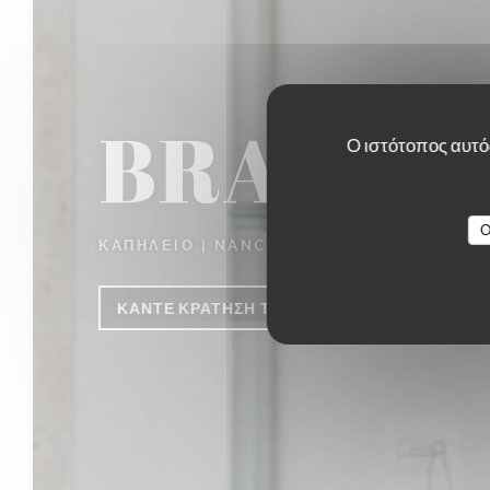
BRASSER
Ο ιστότοπος αυτός
O
ΚΑΠΗΛΕΙΌ
|
NANCY
ΚΆΝΤΕ ΚΡΆΤΗΣΗ ΤΡΑΠΕΖΙΟΎ