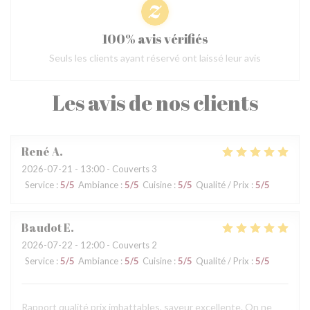
100% avis vérifiés
Seuls les clients ayant réservé ont laissé leur avis
Les avis de nos clients
René
A
2026-07-21
- 13:00 - Couverts 3
Service
:
5
/5
Ambiance
:
5
/5
Cuisine
:
5
/5
Qualité / Prix
:
5
/5
Baudot
E
2026-07-22
- 12:00 - Couverts 2
Service
:
5
/5
Ambiance
:
5
/5
Cuisine
:
5
/5
Qualité / Prix
:
5
/5
Rapport qualité prix imbattables, saveur excellente. On ne