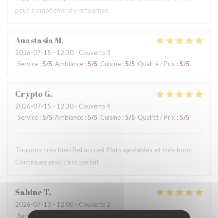
peut s empêcher d y retourner.
Anastasia
M
2026-07-15
- 12:30 - Couverts 3
Service
:
5
/5
Ambiance
:
5
/5
Cuisine
:
5
/5
Qualité / Prix
:
5
/5
Crypto
G
2026-07-15
- 12:30 - Couverts 4
Service
:
5
/5
Ambiance
:
5
/5
Cuisine
:
5
/5
Qualité / Prix
:
5
/5
Toujours trés bien Bel accueil Plats agréables et trés bons
Continuez ainsi c'est parfait
Sabine
T
2026-07-13
- 12:00 - Couverts 2
Service
:
5
/5
Ambiance
:
5
/5
Cuisine
:
5
/5
Qualité / Prix
:
5
/5