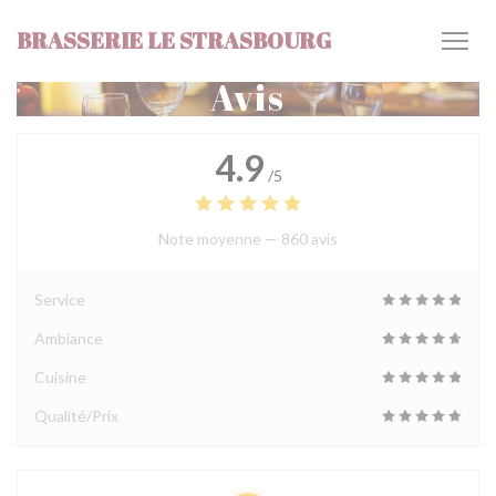
Personnalisation de vos choix en matière de cookies
BRASSERIE LE STRASBOURG
Avis
4.9
/5
Note moyenne —
860 avis
Service
Ambiance
Cuisine
Qualité/Prix