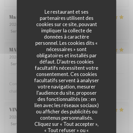
Le restaurant et ses
Maud
L
partenaires utilisent des
cookies sur ce site, pouvant
2026-07-10
- 12:00 - Couverts 2
impliquer la collecte de
Service
:
5
/5
Ambiance
:
4
/5
Cuisine
:
4
/5
Qualité / Prix
:
4
/5
données à caractère
personnel. Les cookies dits «
nécessaires » sont
MARIE
C
obligatoires et installés par
2026-07-07
- 12:00 - Couverts 2
défaut. D'autres cookies
Service
:
5
/5
Ambiance
:
5
/5
Cuisine
:
5
/5
Qualité / Prix
:
5
/5
facultatifs nécessitent votre
consentement. Ces cookies
facultatifs servent à analyser
Comme toujours, une cuisine délicieuse et un accueil très
votre navigation, mesurer
chaleureux !
l'audience du site, proposer
des fonctionnalités (ex : en
lien avec les réseaux sociaux)
VINCENT
C
ou afficher des publicités ou
contenus personnalisés.
2026-07-07
- 12:30 - Couverts 8
Cliquez sur « Tout accepter »,
Service
:
5
/5
Ambiance
:
5
/5
Cuisine
:
5
/5
Qualité / Prix
:
5
/5
« Tout refuser » ou «