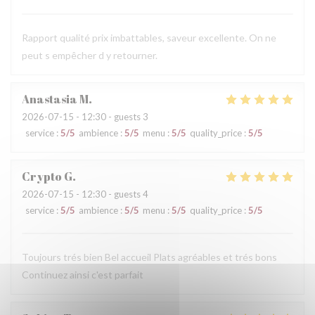
Rapport qualité prix imbattables, saveur excellente. On ne
peut s empêcher d y retourner.
Anastasia
M
2026-07-15
- 12:30 - guests 3
service
:
5
/5
ambience
:
5
/5
menu
:
5
/5
quality_price
:
5
/5
Crypto
G
2026-07-15
- 12:30 - guests 4
service
:
5
/5
ambience
:
5
/5
menu
:
5
/5
quality_price
:
5
/5
Toujours trés bien Bel accueil Plats agréables et trés bons
Continuez ainsi c'est parfait