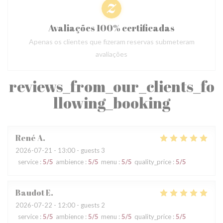
Avaliações 100% certificadas
Apenas os clientes que fizeram reservas submeteram
avaliações
reviews_from_our_clients_fo
llowing_booking
René
A
2026-07-21
- 13:00 - guests 3
service
:
5
/5
ambience
:
5
/5
menu
:
5
/5
quality_price
:
5
/5
Baudot
E
2026-07-22
- 12:00 - guests 2
service
:
5
/5
ambience
:
5
/5
menu
:
5
/5
quality_price
:
5
/5