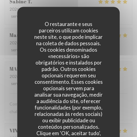
Sabine
T
2026-07-13
- 12:00 - guests 2
service
:
5
/5
ambience
:
5
/5
menu
:
5
/5
quality_price
:
5
/5
O restaurante e seus
parceiros utilizam cookies
Maud
L
neste site, o que pode implicar
na coleta de dados pessoais.
2026-07-10
- 12:00 - guests 2
Os cookies denominados
service
:
5
/5
ambience
:
4
/5
menu
:
4
/5
quality_price
:
4
/5
«necessários» são
obrigatórios e instalados por
MARIE
C
padrão. Outros cookies
opcionais requerem seu
2026-07-07
- 12:00 - guests 2
consentimento. Esses cookies
service
:
5
/5
ambience
:
5
/5
menu
:
5
/5
quality_price
:
5
/5
opcionais servem para
analisar sua navegação, medir
a audiência do site, oferecer
Comme toujours, une cuisine délicieuse et un accueil très
funcionalidades (por exemplo,
chaleureux !
relacionadas às redes sociais)
ou exibir publicidade ou
conteúdos personalizados.
VINCENT
C
Clique em 'OK, aceitar tudo',