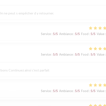
 On ne peut s empêcher d y retourner.
Service
:
5
/5
Ambiance
:
5
/5
Food
:
5
/5
Value
:
Service
:
5
/5
Ambiance
:
5
/5
Food
:
5
/5
Value
:
 bons Continuez ainsi c'est parfait
Service
:
5
/5
Ambiance
:
5
/5
Food
:
5
/5
Value
: