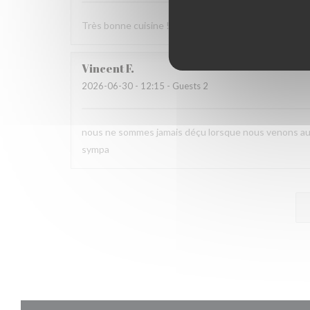
Très bonne cuisine ! Un régal et service au top.
Vincent
F
2026-06-30
- 12:15 - Guests 2
nous ne sommes jamais déçu lorsque nous venons au St
sympa