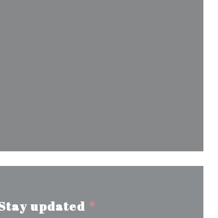
w window))
indow))
Stay updated
*