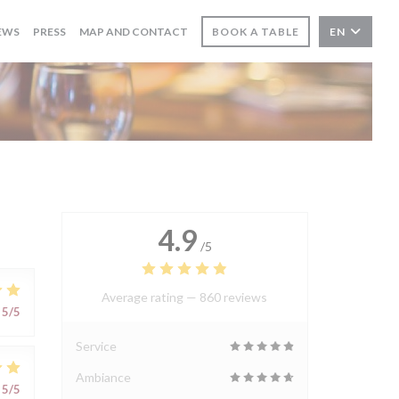
EWS
PRESS
MAP AND CONTACT
BOOK A TABLE
EN
4.9
/5
Average rating —
860 reviews
5
/5
Service
Ambiance
5
/5