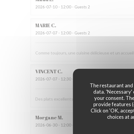
2026-07-10
- 12:00 - Guests 2
MARIE
C
2026-07-07
- 12:00 - Guests 2
Comme toujours, une cuisine délicieuse et un accueil
VINCENT
C
2026-07-07
- 12:30 - Guests 8
The restaurant and i
data. 'Necessary' 
your consent. The
Des plats excellents et un service au top ! On ne peu
provide features (
Click on 'OK, accept
choices at a
Morgane
M
2026-06-30
- 12:00 - Guests 9