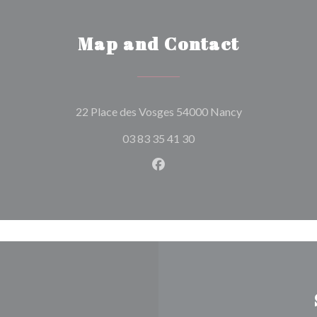
Map and Contact
((opens in a ne
22 Place des Vosges 54000 Nancy
03 83 35 41 30
Facebook ((opens in a new w