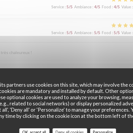
Service
:
5
/5
Ambiance
:
4
/5
Food
:
4
/5
Value
:
Service
:
5
/5
Ambiance
:
5
/5
Food
:
5
/5
Value
:
 très chaleureux !
Service
:
5
/5
Ambiance
:
5
/5
Food
:
5
/5
Value
:
ts partners use cookies on this site, which may involve the c
cookies are mandatory and installed by default. Other optio
se optional cookies are used to analyze your browsing, meas
t que conseiller ce Maitre Restaurateur.
e.g., related to social networks) or display personalized adve
 all', 'Deny all' or 'Personalize' to manage your preferences
ny time by clicking on the cookie icon at the bottom left of th
Service
:
5
/5
Ambiance
:
5
/5
Food
:
5
/5
Value
:
OK, accept all
Deny all cookies
Personalize