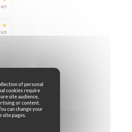
4
/5
5
/5
5
/5
ollection of personal
nal cookies require
ure site audience,
rtising or content.
. You can change your
e site pages.
5
/5