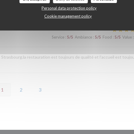
Personal data protection policy
Cookie management policy
Service
:
5
/5
Ambiance
:
5
/5
Food
:
5
/5
Value
:
rasbourg.la restauration est toujours de qualité et l'accueil est toujo
1
2
3