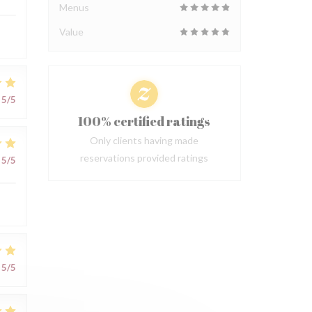
Menus
Value
5
/5
100% certified ratings
Only clients having made
reservations provided ratings
5
/5
5
/5