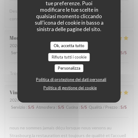
tue preferenze. Puoi
modificare le tue scelte in
Des plats excellents et un service au top ! On ne peut que
qualsiasi momento cliccando
conseiller ce Maitre Restaurateur.
sull'icona del cookie in basso a
sinistra delle pagine del sito.
Morgane
M
2026-06-30
- 12:00 - Ospiti 9
Ok, accetta tutto
Servizio
:
5
/5
Atmosfera
:
5
/5
Cucina
:
5
/5
Qualità / Prezzo
:
5
/5
Rifiuta tutti i cookie
Personalizza
Très bonne cuisine ! Un régal et service au top.
Politica di protezione dei dati personali
Politica di gestione dei cookie
Vincent
F
2026-06-30
- 12:15 - Ospiti 2
Servizio
:
5
/5
Atmosfera
:
5
/5
Cucina
:
5
/5
Qualità / Prezzo
:
5
/5
nous ne sommes jamais déçu lorsque nous venons au
Strasbourg.la restauration est toujours de qualité et l'accueil