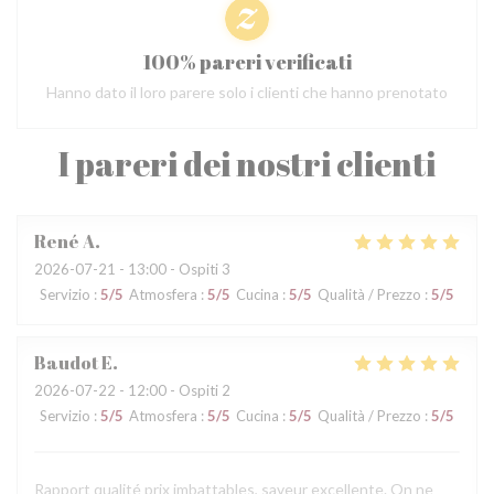
100% pareri verificati
Hanno dato il loro parere solo i clienti che hanno prenotato
I pareri dei nostri clienti
René
A
2026-07-21
- 13:00 - Ospiti 3
Servizio
:
5
/5
Atmosfera
:
5
/5
Cucina
:
5
/5
Qualità / Prezzo
:
5
/5
Baudot
E
2026-07-22
- 12:00 - Ospiti 2
Servizio
:
5
/5
Atmosfera
:
5
/5
Cucina
:
5
/5
Qualità / Prezzo
:
5
/5
Rapport qualité prix imbattables, saveur excellente. On ne