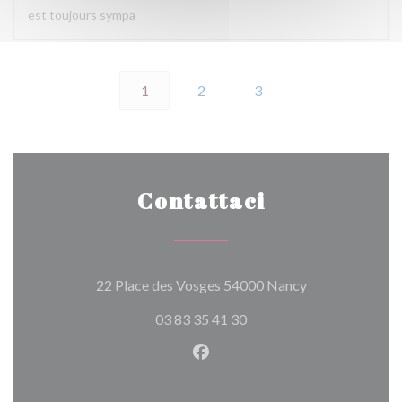
est toujours sympa
1
2
3
Contattaci
((apre una nuova
22 Place des Vosges 54000 Nancy
03 83 35 41 30
Facebook ((apre una nuova fi