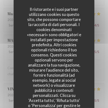
Il ristorante e i suoi partner
Maud
L
utilizzano cookies su questo
sito, che possono comportare
2026-07-10
- 12:00 - Ospiti 2
la raccolta di dati personali. I
Servizio
:
5
/5
Atmosfera
:
4
/5
Cucina
:
4
/5
Qualità / Prezzo
:
4
/5
cookies denominati
«necessari» sono obbligatori e
installati per impostazione
MARIE
C
predefinita. Altri cookies
2026-07-07
- 12:00 - Ospiti 2
opzionali richiedono il tuo
Servizio
:
5
/5
Atmosfera
:
5
/5
Cucina
:
5
/5
Qualità / Prezzo
:
5
/5
consenso. Questi cookies
opzionali servono per
analizzare la tua navigazione,
Comme toujours, une cuisine délicieuse et un accueil très
misurare l'audience del sito,
chaleureux !
fornire funzionalità (ad
esempio, legate ai social
network) o visualizzare
VINCENT
C
pubblicità o contenuti
personalizzati. Clicca su
2026-07-07
- 12:30 - Ospiti 8
'Accetta tutto', 'Rifiuta tutto'
Servizio
:
5
/5
Atmosfera
:
5
/5
Cucina
:
5
/5
Qualità / Prezzo
:
5
/5
o 'Personalizza' per gestire le