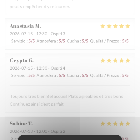
peut s empêcher d y retourner.
Anastasia
M
2026-07-15
- 12:30 - Ospiti 3
Servizio
:
5
/5
Atmosfera
:
5
/5
Cucina
:
5
/5
Qualità / Prezzo
:
5
/5
Crypto
G
2026-07-15
- 12:30 - Ospiti 4
Servizio
:
5
/5
Atmosfera
:
5
/5
Cucina
:
5
/5
Qualità / Prezzo
:
5
/5
Toujours trés bien Bel accueil Plats agréables et trés bons
Continuez ainsi c'est parfait
Sabine
T
2026-07-13
- 12:00 - Ospiti 2
Servizio
:
5
/5
Atmosfera
:
5
/5
Cucina
:
5
/5
Qualità / Prezzo
:
5
/5