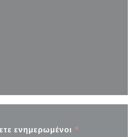
ο παράθυρο))
αράθυρο))
ετε ενημερωμένοι
*