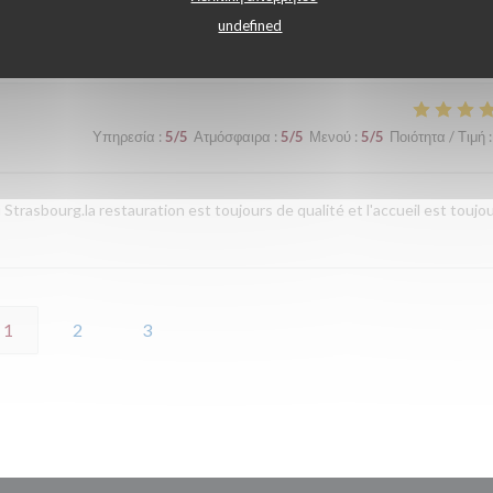
undefined
Υπηρεσία
:
5
/5
Ατμόσφαιρα
:
5
/5
Μενού
:
5
/5
Ποιότητα / Τιμή
:
rasbourg.la restauration est toujours de qualité et l'accueil est toujo
1
2
3