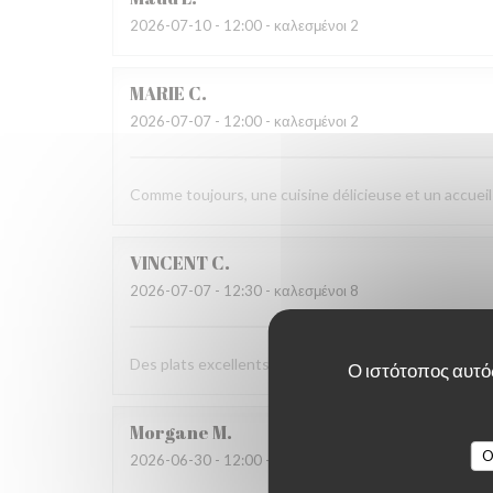
2026-07-10
- 12:00 - καλεσμένοι 2
MARIE
C
2026-07-07
- 12:00 - καλεσμένοι 2
Comme toujours, une cuisine délicieuse et un accueil
VINCENT
C
2026-07-07
- 12:30 - καλεσμένοι 8
Des plats excellents et un service au top ! On ne peu
Ο ιστότοπος αυτός
Morgane
M
O
2026-06-30
- 12:00 - καλεσμένοι 9