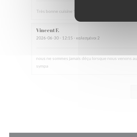
Très bonne cuisine ! Un régal et service au top.
Vincent
F
2026-06-30
- 12:15 - καλεσμένοι 2
nous ne sommes jamais déçu lorsque nous venons au St
sympa