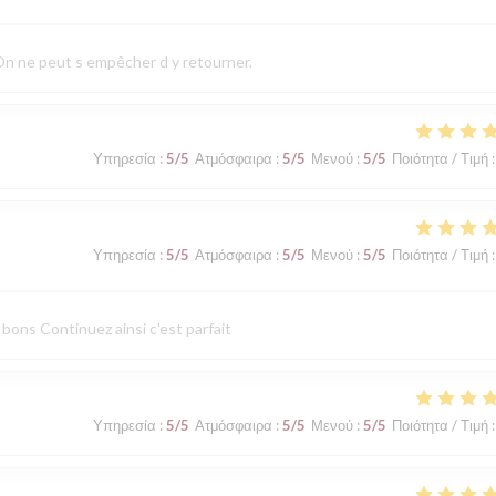
 On ne peut s empêcher d y retourner.
Υπηρεσία
:
5
/5
Ατμόσφαιρα
:
5
/5
Μενού
:
5
/5
Ποιότητα / Τιμή
:
Υπηρεσία
:
5
/5
Ατμόσφαιρα
:
5
/5
Μενού
:
5
/5
Ποιότητα / Τιμή
:
 bons Continuez ainsi c'est parfait
Υπηρεσία
:
5
/5
Ατμόσφαιρα
:
5
/5
Μενού
:
5
/5
Ποιότητα / Τιμή
: