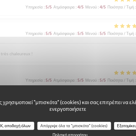
Υπηρεσία
:
5
/5
Ατμόσφαιρα
:
4
/5
Μενού
:
4
/5
Ποιότητα / Τιμή
:
Υπηρεσία
:
5
/5
Ατμόσφαιρα
:
5
/5
Μενού
:
5
/5
Ποιότητα / Τιμή
:
 très chaleureux !
Υπηρεσία
:
5
/5
Ατμόσφαιρα
:
5
/5
Μενού
:
5
/5
Ποιότητα / Τιμή
:
t que conseiller ce Maitre Restaurateur.
 χρησιμοποιεί "μπισκότα" (cookies) και σας επιτρέπει να ελέ
ενεργοποιήσετε
K, αποδοχή όλων
Απόρριψε όλα τα "μπισκότα" (cookies)
Εξατομίκε
Υπηρεσία
:
5
/5
Ατμόσφαιρα
:
5
/5
Μενού
:
5
/5
Ποιότητα / Τιμή
:
Πολιτική απορρήτου