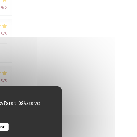
4
/5
5
/5
5
/5
γξετε τι θέλετε να
υση
5
/5