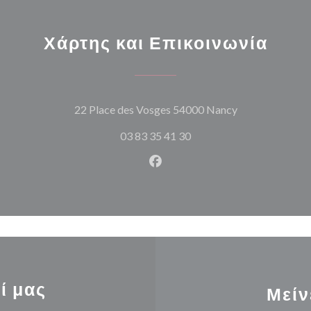
Χάρτης και Επικοινωνία
((ανοίγει σε νέ
22 Place des Vosges 54000 Nancy
03 83 35 41 30
Facebook ((ανοίγει σε νέο π
ί μας
Μείν