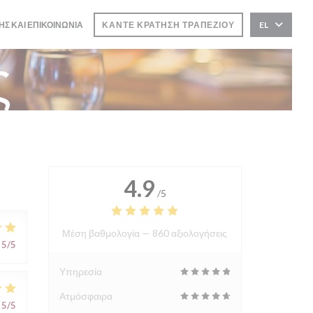
ΗΣ ΚΑΙ ΕΠΙΚΟΙΝΩΝΊΑ
ΚΆΝΤΕ ΚΡΆΤΗΣΗ ΤΡΑΠΕΖΙΟΎ
EL
ς
4.9
/5
Μέση βαθμολογία —
860 αξιολογήσεις
5
/5
Υπηρεσία
Ατμόσφαιρα
5
/5