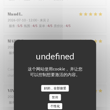
Maud
L
2026-07-10
- 12:00 - 来宾 2
服务
:
5
/5
氛围
:
4
/5
菜单
:
4
/5
质价比
:
4
/5
MARIE
C
2026-07-07
- 12:00 - 来宾 2
服务
:
5
/5
氛围
:
5
/5
菜单
:
5
/5
质价比
:
5
/5
这个网站使用cookie， 并让您
Comme toujours, une cuisine délicieuse et un accueil très
可以控制想要激活的内容。
chaleureux !
好的，全部接受
VINCENT
C
2026-07-07
- 12:30 - 来宾 8
禁用
服务
:
5
/5
氛围
:
5
/5
菜单
:
5
/5
质价比
:
5
/5
个性化