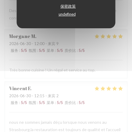
保密政策
Des plats excellents et un service au top ! On ne peut que
undefined
conseiller ce Maitre Restaurateur.
Morgane
M
2026-06-30
- 12:00 - 来宾 9
服务
:
5
/5
氛围
:
5
/5
菜单
:
5
/5
质价比
:
5
/5
Très bonne cuisine ! Un régal et service au top.
Vincent
F
2026-06-30
- 12:15 - 来宾 2
服务
:
5
/5
氛围
:
5
/5
菜单
:
5
/5
质价比
:
5
/5
nous ne sommes jamais déçu lorsque nous venons au
Strasbourg.la restauration est toujours de qualité et l'accueil