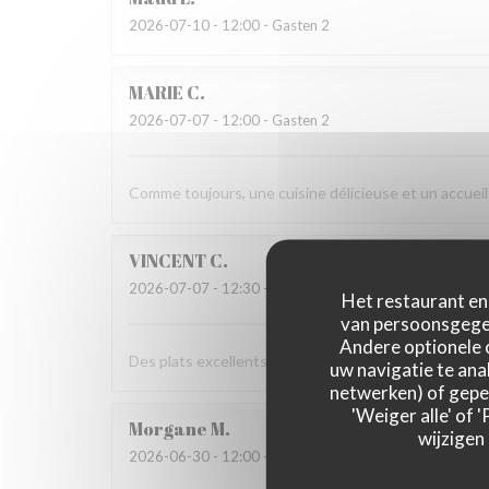
2026-07-10
- 12:00 - Gasten 2
MARIE
C
2026-07-07
- 12:00 - Gasten 2
Comme toujours, une cuisine délicieuse et un accueil
VINCENT
C
2026-07-07
- 12:30 - Gasten 8
Het restaurant en 
van persoonsgegev
Andere optionele 
Des plats excellents et un service au top ! On ne peu
uw navigatie te anal
netwerken) of geper
'Weiger alle' of
Morgane
M
wijzigen
2026-06-30
- 12:00 - Gasten 9