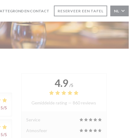
LATTEGROND EN CONTACT
RESERVEER EEN TAFEL
NL
4.9
/5
Gemiddelde rating —
860 reviews
5
/5
Service
Atmosfeer
5
/5