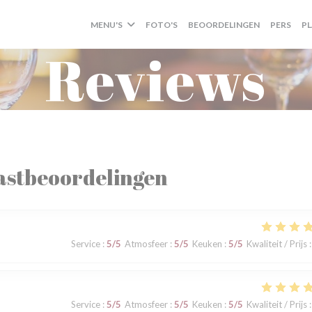
MENU'S
FOTO'S
BEOORDELINGEN
PERS
P
Reviews
astbeoordelingen
Service
:
5
/5
Atmosfeer
:
5
/5
Keuken
:
5
/5
Kwaliteit / Prijs
:
Service
:
5
/5
Atmosfeer
:
5
/5
Keuken
:
5
/5
Kwaliteit / Prijs
: