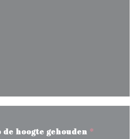
ieuw venster))
uw venster))
 de hoogte gehouden
*