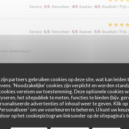
Service
:
5
/5
Atmosfeer
:
4
/5
Keuken
:
4
/5
Kwaliteit / Prijs
:
Service
:
5
/5
Atmosfeer
:
5
/5
Keuken
:
5
/5
Kwaliteit / Prijs
:
 très chaleureux !
Service
:
5
/5
Atmosfeer
:
5
/5
Keuken
:
5
/5
Kwaliteit / Prijs
:
zijn partners gebruiken cookies op deze site, wat kan leiden
ens. 'Noodzakelijke' cookies zijn verplicht en worden standa
cookies vereisen uw toestemming. Deze optionele cookies 
t que conseiller ce Maitre Restaurateur.
yseren, het sitepubliek te meten, functies te bieden (bijv. ge
sonaliseerde advertenties of inhoud weer te geven. Klik op '
 'Personaliseer' om uw voorkeuren te beheren. U kunt uw keu
 door op het cookiepictogram linksonder op de sitepagina's te
Service
:
5
/5
Atmosfeer
:
5
/5
Keuken
:
5
/5
Kwaliteit / Prijs
: