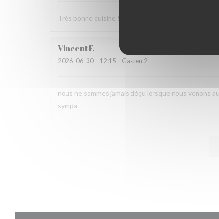
Très bonne cuisine ! Un régal et service au top.
Vincent
F
2026-06-30
- 12:15 - Gasten 2
nous ne sommes jamais déçu lorsque nous venons au St
sympa