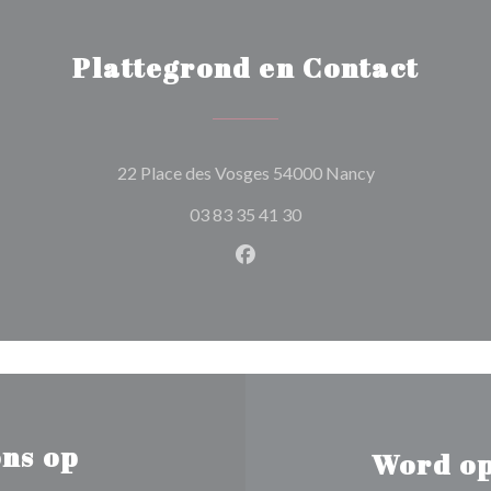
Plattegrond en Contact
((opent in een n
22 Place des Vosges 54000 Nancy
03 83 35 41 30
Facebook ((opent in een nie
ns op
Word op