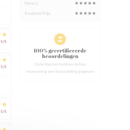
Menu's
Kwaliteit/Prijs
5
/5
100% gecertificeerde
beoordelingen
Onze klanten hebben na hun
5
/5
reservering een beoordeling gegeven
5
/5