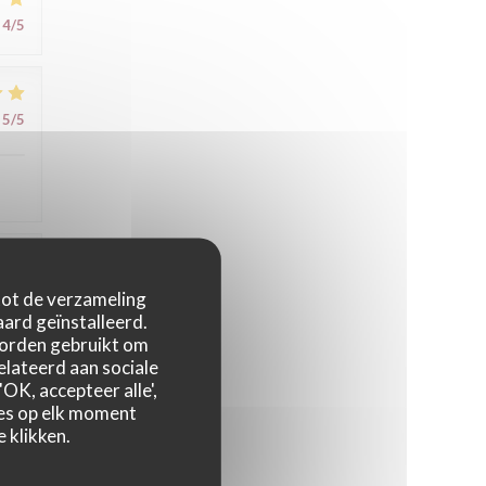
4
/5
5
/5
5
/5
 tot de verzameling
ard geïnstalleerd.
worden gebruikt om
relateerd aan sociale
OK, accepteer alle',
zes op elk moment
 klikken.
5
/5