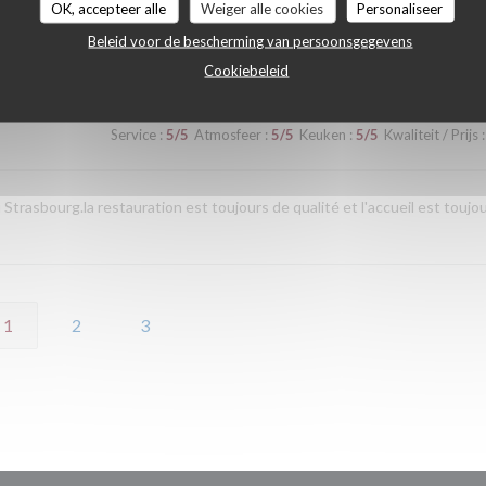
OK, accepteer alle
Weiger alle cookies
Personaliseer
Beleid voor de bescherming van persoonsgegevens
Cookiebeleid
Service
:
5
/5
Atmosfeer
:
5
/5
Keuken
:
5
/5
Kwaliteit / Prijs
:
rasbourg.la restauration est toujours de qualité et l'accueil est toujo
1
2
3