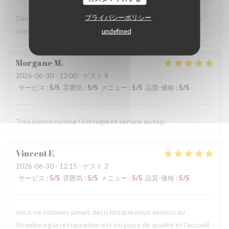
プライバシーポリシー
Des plats excellents et un service au top ! On ne peut que
conseiller ce Maitre Restaurateur.
undefined
Morgane
M
2026-06-30
- 12:00 - ゲスト 9
サービス
:
5
/5
雰囲気
:
5
/5
メニュー
:
5
/5
品質-価格
:
5
/5
Très bonne cuisine ! Un régal et service au top.
Vincent
F
2026-06-30
- 12:15 - ゲスト 2
サービス
:
5
/5
雰囲気
:
5
/5
メニュー
:
5
/5
品質-価格
:
5
/5
nous ne sommes jamais déçu lorsque nous venons au
Strasbourg.la restauration est toujours de qualité et l'accueil