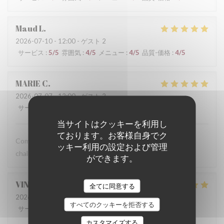
Maud
L
2026-07-10
- 12:00 - ゲスト 2
サービス
:
5
/5
雰囲気
:
4
/5
メニュー
:
4
/5
品質-価格
:
4
/5
MARIE
C
2026-07-07
- 12:00 - ゲスト 2
サービス
:
5
/5
雰囲気
:
5
/5
メニュー
:
5
/5
品質-価格
:
5
/5
当サイトはクッキーを利用し
ております。お客様自身でク
Comme toujours, une cuisine délicieuse et un accueil très
ッキー利用の設定および管理
chaleureux !
ができます。
VINCENT
C
全てに同意する
2026-07-07
- 12:30 - ゲスト 8
すべてのクッキーを拒否する
サービス
:
5
/5
雰囲気
:
5
/5
メニュー
:
5
/5
品質-価格
:
5
/5
カスタマイズする