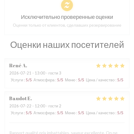
Исключительно проверенные оценки
Оценки только от клиентов, сделавших резервирование
Оценки наших посетителей
René
A
2026-07-21
- 13:00 - гости 3
Услуги
:
5
/5
Атмосфера
:
5
/5
Меню
:
5
/5
Цена / качество
:
5
/5
Baudot
E
2026-07-22
- 12:00 - гости 2
Услуги
:
5
/5
Атмосфера
:
5
/5
Меню
:
5
/5
Цена / качество
:
5
/5
Rapport qualité prix imbattables, saveur excellente. On ne