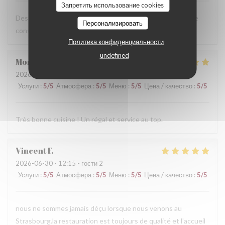
Запретить использование cookies
Des plats excellents et un service au top ! On ne peut que
Персонализировать
conseiller ce Maitre Restaurateur.
Политика конфиденциальности
undefined
Morgane
M
2026-06-30
- 12:00 - гости 9
Услуги
:
5
/5
Атмосфера
:
5
/5
Меню
:
5
/5
Цена / качество
:
5
/5
Très bonne cuisine ! Un régal et service au top.
Vincent
F
2026-06-30
- 12:15 - гости 2
Услуги
:
5
/5
Атмосфера
:
5
/5
Меню
:
5
/5
Цена / качество
:
5
/5
nous ne sommes jamais déçu lorsque nous venons au
Strasbourg.la restauration est toujours de qualité et l'accueil