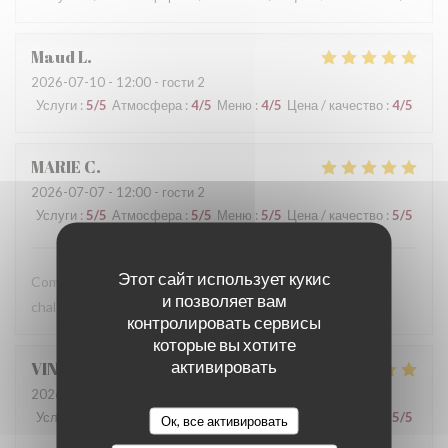
Maud
L
2026-07-10
- 12:00 - гости 2
Услуги
:
5
/5
Атмосфера
:
4
/5
Меню
:
4
/5
Цена / качество
:
4
/5
MARIE
C
2026-07-07
- 12:00 - гости 2
Услуги
:
5
/5
Атмосфера
:
5
/5
Меню
:
5
/5
Цена / качество
:
5
/5
Этот сайт использует кукис
Comme toujours, une cuisine délicieuse et un accueil très
и позволяет вам
chaleureux !
контролировать сервисы
которые вы хотите
активировать
VINCENT
C
2026-07-07
- 12:30 - гости 8
Услуги
:
5
/5
Атмосфера
:
5
/5
Меню
:
5
/5
Цена / качество
:
5
/5
Ок, все активировать