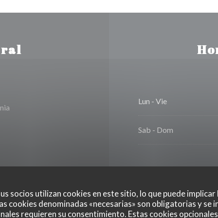
ral
Ho
Lun
-
Vie
nia
Sab
-
Dom
Discapacitados, Acceso
us socios utilizan cookies en este sitio, lo que puede implicar
as cookies denominadas «necesarias» son obligatorias y se i
nales requieren su consentimiento. Estas cookies opcionales 