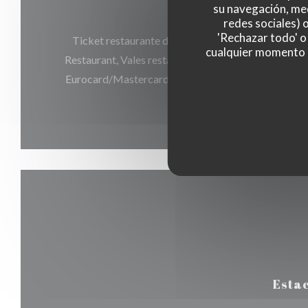
su navegación, med
Métodos de pago
redes sociales) 
'Rechazar todo' o
Ticket restaurante digital, Amex, American Express
cualquier momento ha
Restaurant, Vales restaurante (unicamente almuerzo
Eurocard/Mastercard, Tickets restaurante, Efectivo,
de Crédito
Estac