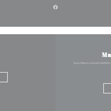
Facebook ((abre en una nuev
Ma
Suscríbase a nuestro boletín