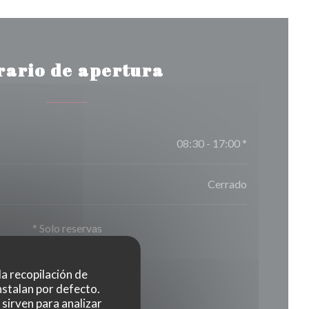
rario de apertura
08:30 - 17:00 *
Cerrado
* Solo reservas
 la recopilación de
nstalan por defecto.
sirven para analizar