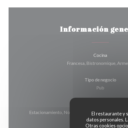
Información gene
Cocina
Francesa, Bistronomique, Arme
Tipo de negocio
Pub
Servicios
Estacionamiento, Noche, Privatización, Acceso a 
El restaurante y s
datos personales. L
WiFi
Otras cookies opcio