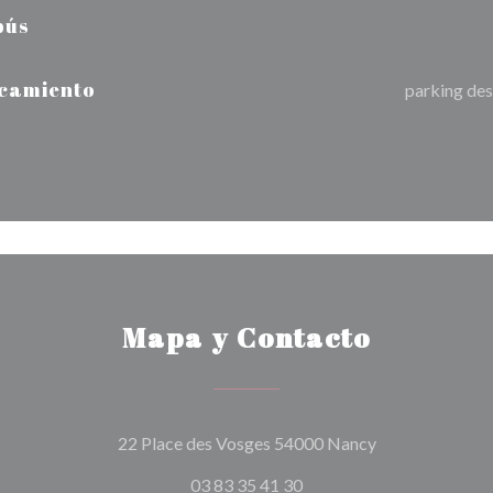
bús
camiento
parking de
Mapa y Contacto
((abre en una n
22 Place des Vosges 54000 Nancy
03 83 35 41 30