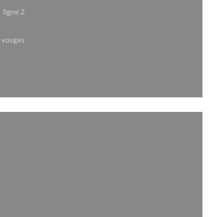
ligne 2
s vosges
ueva ventana))