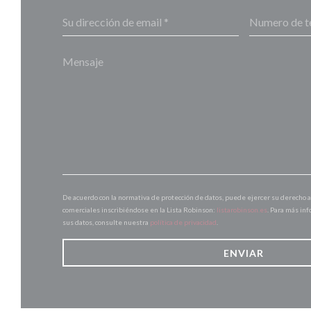
De acuerdo con la normativa de protección de datos, puede ejercer su derecho a
comerciales inscribiéndose en la Lista Robinson:
listarobinson.es
. Para más in
sus datos, consulte nuestra
política de privacidad
.