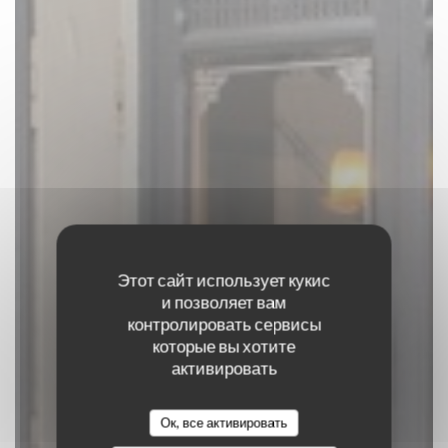
Этот сайт использует кукис
и позволяет вам
контролировать сервисы
BRASSERIE LE
которые вы хотите
активировать
STRASBOURG
Ок, все активировать
ПАБ
|
NANCY