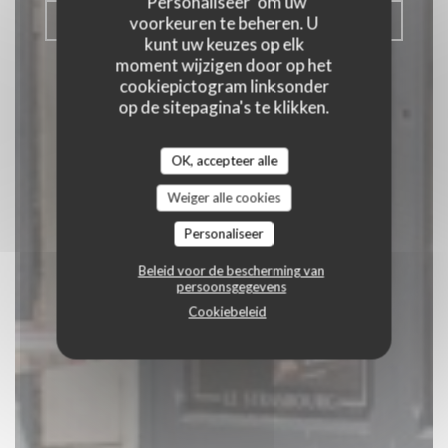
'Personaliseer' om uw
RESERVEER EEN TAFEL
voorkeuren te beheren. U
kunt uw keuzes op elk
moment wijzigen door op het
cookiepictogram linksonder
op de sitepagina's te klikken.
OK, accepteer alle
Weiger alle cookies
Personaliseer
Beleid voor de bescherming van
persoonsgegevens
Cookiebeleid