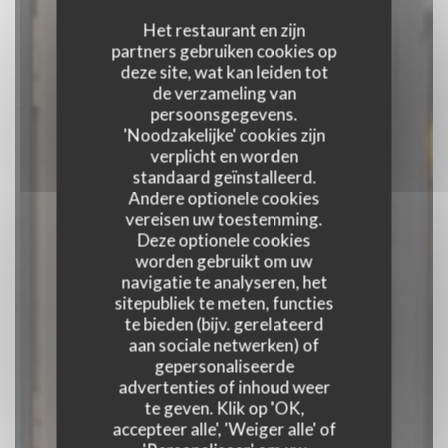
Het restaurant en zijn
partners gebruiken cookies op
deze site, wat kan leiden tot
de verzameling van
persoonsgegevens.
'Noodzakelijke' cookies zijn
verplicht en worden
standaard geïnstalleerd.
Andere optionele cookies
vereisen uw toestemming.
Deze optionele cookies
worden gebruikt om uw
navigatie te analyseren, het
sitepubliek te meten, functies
BRASSERIE LE
te bieden (bijv. gerelateerd
aan sociale netwerken) of
STRASBOURG
gepersonaliseerde
advertenties of inhoud weer
te geven. Klik op 'OK,
KROEG
|
NANCY
accepteer alle', 'Weiger alle' of