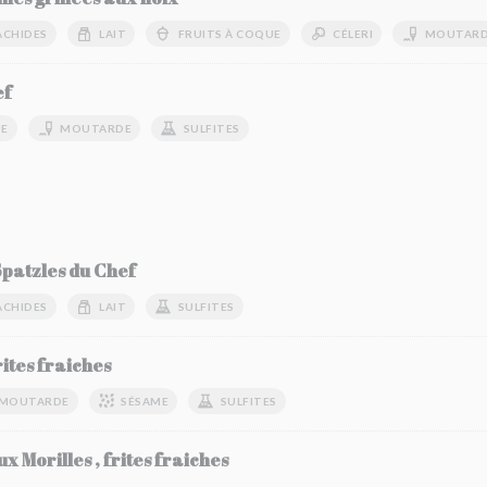
ACHIDES
LAIT
FRUITS À COQUE
CÉLERI
MOUTAR
ef
UE
MOUTARDE
SULFITES
Spatzles du Chef
ACHIDES
LAIT
SULFITES
ites fraiches
MOUTARDE
SÉSAME
SULFITES
 Morilles , frites fraiches