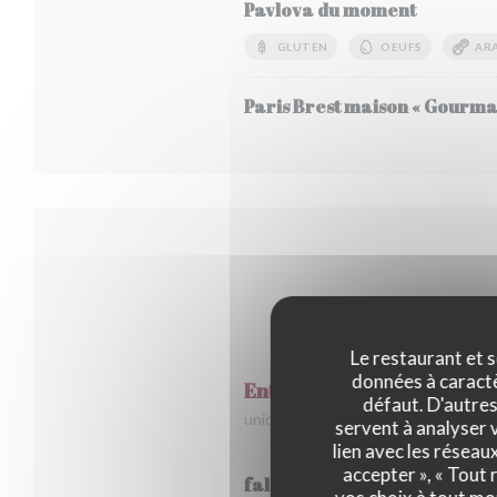
Pavlova du moment
GLUTEN
OEUFS
AR
Paris Brest maison « Gourma
Le restaurant et s
données à caractèr
Entrées
défaut. D'autres
uniquement vendu avec un plat
servent à analyser v
lien avec les réseau
accepter », « Tout
falafel , sauce adjika