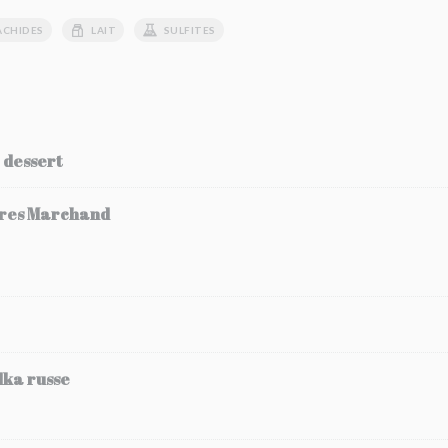
ACHIDES
LAIT
SULFITES
e dessert
rères Marchand
dka russe