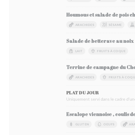
Houmous et salade de pois c
ARACHIDES
SÉSAME
Salade de betterave au noix
LAIT
FRUITS À COQUE
Terrine de campagne du Ch
ARACHIDES
FRUITS À COQ
PLAT DU JOUR
Uniquement servi dans le cadre d'un
Escalope viennoise , coulis de
GLUTEN
OEUFS
AR