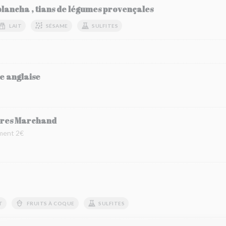
 plancha , tians de légumes provençales
LAIT
SÉSAME
SULFITES
e anglaise
rères Marchand
ément 2€
T
FRUITS À COQUE
SULFITES