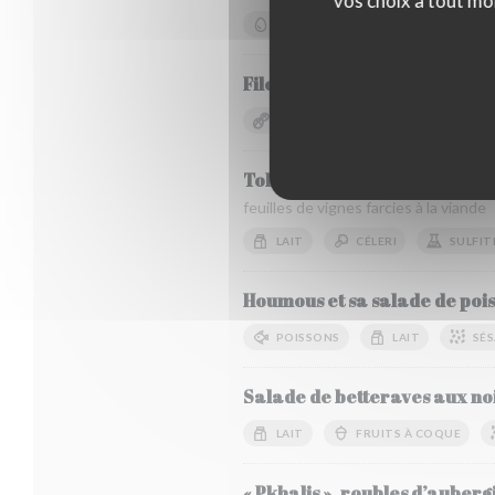
vos choix à tout mo
OEUFS
ARACHIDES
Filet de Hareng mariné , pom
ARACHIDES
SULFITES
Tolmas
feuilles de vignes farcies à la viande
LAIT
CÉLERI
SULFIT
Houmous et sa salade de pois
POISSONS
LAIT
SÉ
Salade de betteraves aux noi
LAIT
FRUITS À COQUE
« Pkhalis », roubles d’auberg