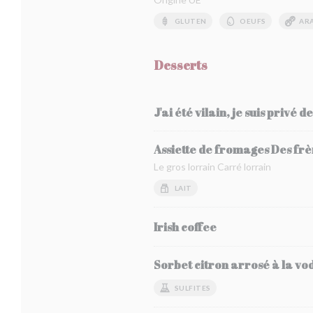
GLUTEN
OEUFS
AR
Desserts
J'ai été vilain, je suis privé d
Assiette de fromages Des f
Le gros lorrain Carré lorrain
LAIT
Irish coffee
Sorbet citron arrosé à la vo
SULFITES