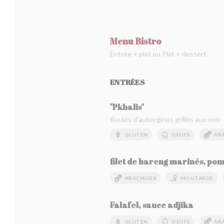
Menu Bistro
Entrée + plat ou Plat + dessert
ENTRÉES
"Pkhalis"
Roulés d'aubergines grillés aux noix
GLUTEN
OEUFS
AR
filet de hareng marinés, pom
ARACHIDES
MOUTARDE
Falafel, sauce adjika
GLUTEN
OEUFS
AR