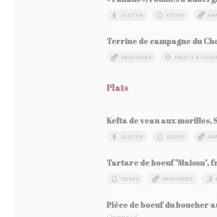
GLUTEN
OEUFS
AR
Terrine de campagne du Ch
ARACHIDES
FRUITS À COQ
Plats
Kefta de veau aux morilles, 
GLUTEN
OEUFS
AR
Tartare de boeuf "Maison", fr
OEUFS
ARACHIDES
Pièce de boeuf du boucher aux
Origine UE