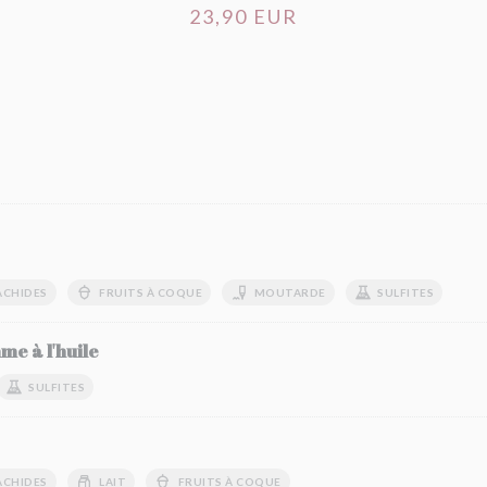
23,90 EUR
ACHIDES
FRUITS À COQUE
MOUTARDE
SULFITES
me à l'huile
SULFITES
ACHIDES
LAIT
FRUITS À COQUE