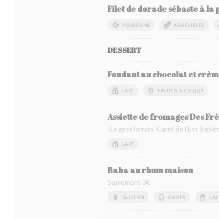
Filet de dorade sébaste à la
POISSONS
ARACHIDES
DESSERT
Fondant au chocolat et crèm
LAIT
FRUITS À COQUE
Assiette de fromages Des F
-Le gros lorrain -Carré de l’Est Supl
LAIT
Baba au rhum maison
Suplement 3€
GLUTEN
OEUFS
LAI