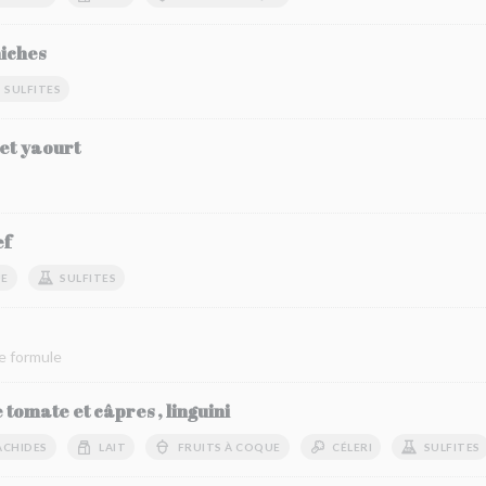
hiches
SULFITES
 et yaourt
ef
UE
SULFITES
e formule
 tomate et câpres , linguini
ACHIDES
LAIT
FRUITS À COQUE
CÉLERI
SULFITES