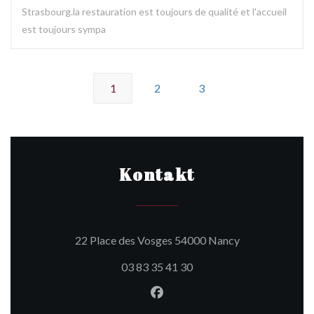
Strasbourg.la restauration est toujours de qualité et l'accueil
est toujours sympa
1
2
3
Kontakt
((öffnet ein neu
22 Place des Vosges 54000 Nancy
03 83 35 41 30
Facebook ((öffnet ein neues 