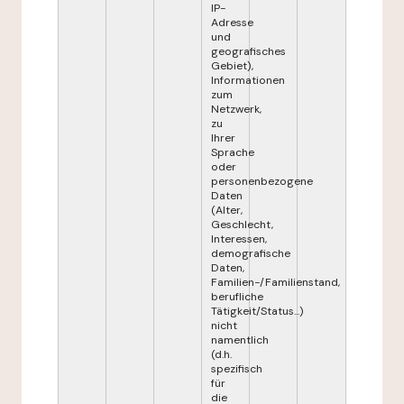
IP-
Adresse
und
geografisches
Gebiet),
Informationen
zum
Netzwerk,
zu
Ihrer
Sprache
oder
personenbezogene
Daten
(Alter,
Geschlecht,
Interessen,
demografische
Daten,
Familien-/Familienstand,
berufliche
Tätigkeit/Status...)
nicht
namentlich
(d.h.
spezifisch
für
die