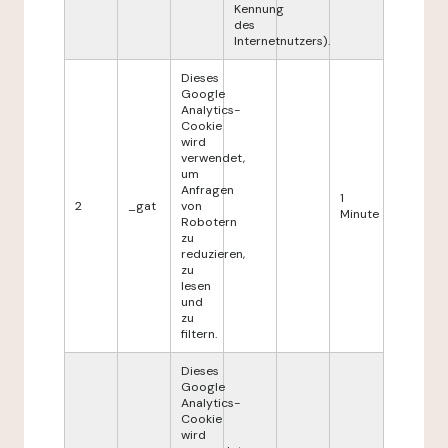
Kennung
des
Internetnutzers).
Dieses
Google
Analytics-
Cookie
wird
verwendet,
um
Anfragen
1
2
_gat
von
Minute
Robotern
zu
reduzieren,
zu
lesen
und
zu
filtern.
Dieses
Google
Analytics-
Cookie
wird