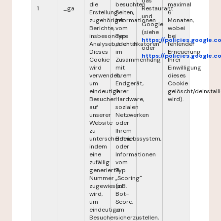
das
die
besuchten
maximal
1
_ga
Restaurant
Erstellung
Seiten,
6
und
zugehöriger
Informationen
Monaten,
Google
Berichte,
vom
wobei
(siehe
insbesondere
Typ
bei
https://policies.google.
Analyseberichte.
„Identifikatoren"
fehlender
oder
Dieses
im
Erneuerung
https://policies.google.
Cookie
Zusammenhang
Ihrer
wird
mit
Einwilligung
verwendet,
Ihrem
dieses
um
Endgerät,
Cookie
eindeutige
Ihrer
gelöscht/deinstalli
Besucher
Hardware,
wird).
auf
sozialen
unserer
Netzwerken
Website
oder
zu
Ihrem
unterscheiden,
Betriebssystem,
indem
oder
eine
Informationen
zufällig
vom
generierte
Typ
Nummer
„Scoring"
zugewiesen
(z.B.
wird,
Bot-
um
Score,
eindeutige
um
Besucher
sicherzustellen,