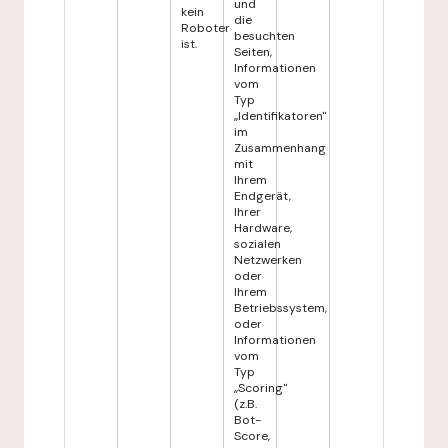
und
kein
die
Roboter
besuchten
ist.
Seiten,
Informationen
vom
Typ
„Identifikatoren"
im
Zusammenhang
mit
Ihrem
Endgerät,
Ihrer
Hardware,
sozialen
Netzwerken
oder
Ihrem
Betriebssystem,
oder
Informationen
vom
Typ
„Scoring"
(z.B.
Bot-
Score,