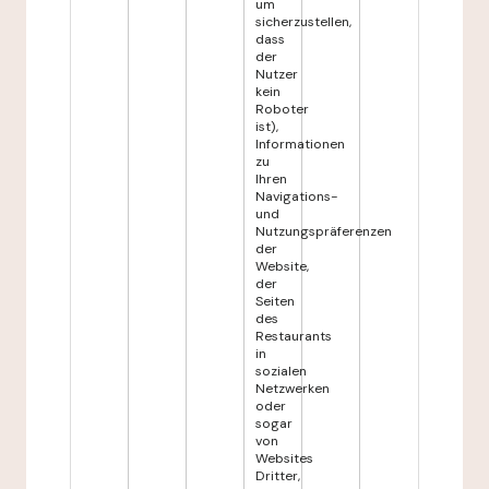
um
sicherzustellen,
dass
der
Nutzer
kein
Roboter
ist),
Informationen
zu
Ihren
Navigations-
und
Nutzungspräferenzen
der
Website,
der
Seiten
des
Restaurants
in
sozialen
Netzwerken
oder
sogar
von
Websites
Dritter,