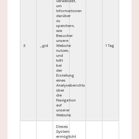
verwendet,
um
Informationen
darüber
zu
speichern,
wie
Besucher
unsere
3
_gid
Website
1 Tag
nutzen,
und
hilft
bei
der
Erstellung
eines
Analyseberichts
über
die
Navigation
auf
unserer
Website.
Dieses
System
ermöglicht