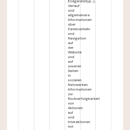
Endgerätetyp...),
Verlauf
und
allgemeinere
Informationen
über
Datenverkehr
und
Navigation
auf
der
Website
und
auf
unseren
Seiten
in
sozialen
Netzwerken,
Informationen
zur
Rückverfolgbarkeit
von
Aktionen
auf
und
Interaktionen
mit