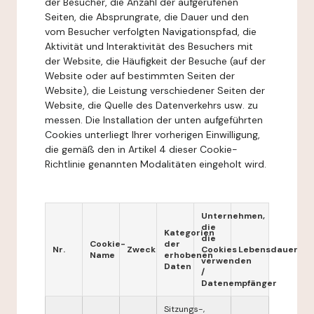
der Besucher, die Anzahl der aufgerufenen
Seiten, die Absprungrate, die Dauer und den
vom Besucher verfolgten Navigationspfad, die
Aktivität und Interaktivität des Besuchers mit
der Website, die Häufigkeit der Besuche (auf der
Website oder auf bestimmten Seiten der
Website), die Leistung verschiedener Seiten der
Website, die Quelle des Datenverkehrs usw. zu
messen. Die Installation der unten aufgeführten
Cookies unterliegt Ihrer vorherigen Einwilligung,
die gemäß den in Artikel 4 dieser Cookie-
Richtlinie genannten Modalitäten eingeholt wird.
Unternehmen,
die
Kategorien
die
Cookie-
der
Nr.
Zweck
Cookies
Lebensdauer
Name
erhobenen
verwenden
Daten
/
Datenempfänger
Sitzungs-,