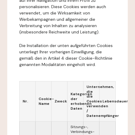
auf Ihrer Navigation und Ihrem Profil zu
personalisieren. Diese Cookies werden auch
verwendet, um die Wirksamkeit von
Werbekampagnen und allgemeiner die
Verbreitung von Inhalten zu analysieren
(insbesondere Reichweite und Leistung).
Die Installation der unten aufgeführten Cookies
unterliegt Ihrer vorherigen Einwilligung, die
gemäß den in Artikel 4 dieser Cookie-Richtlinie
genannten Modalitäten eingeholt wird.
Unternehmen,
die
Kategorien
die
Cookie-
der
Nr.
Zweck
Cookies
Lebensdauer
Name
erhobenen
verwenden
Daten
/
Datenempfänger
Sitzungs-,
Verbindungs-