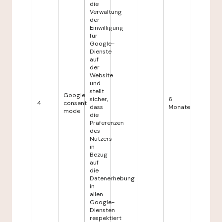
die
Verwaltung
der
Einwilligung
für
Google-
Dienste
auf
der
Website
und
stellt
Google
sicher,
6
4
consent
dass
Monate
mode
die
Präferenzen
des
Nutzers
in
Bezug
auf
die
Datenerhebung
in
allen
Google-
Diensten
respektiert