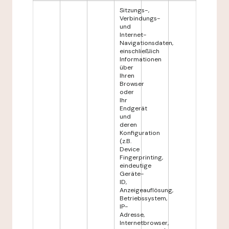
Sitzungs-,
Verbindungs-
und
Internet-
Navigationsdaten,
einschließlich
Informationen
über
Ihren
Browser
oder
Ihr
Endgerät
und
deren
Konfiguration
(z.B.
Device
Fingerprinting,
eindeutige
Geräte-
ID,
Anzeigeauflösung,
Betriebssystem,
IP-
Adresse,
Internetbrowser,