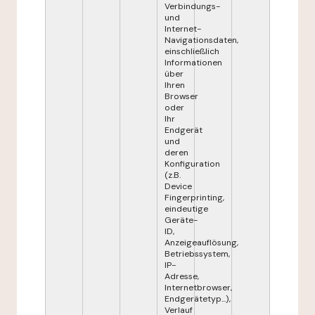
Verbindungs-
und
Internet-
Navigationsdaten,
einschließlich
Informationen
über
Ihren
Browser
oder
Ihr
Endgerät
und
deren
Konfiguration
(z.B.
Device
Fingerprinting,
eindeutige
Geräte-
ID,
Anzeigeauflösung,
Betriebssystem,
IP-
Adresse,
Internetbrowser,
Endgerätetyp...),
Verlauf