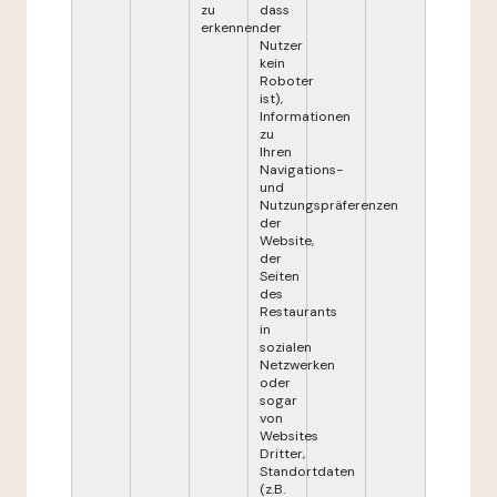
zu
dass
erkennen.
der
Nutzer
kein
Roboter
ist),
Informationen
zu
Ihren
Navigations-
und
Nutzungspräferenzen
der
Website,
der
Seiten
des
Restaurants
in
sozialen
Netzwerken
oder
sogar
von
Websites
Dritter,
Standortdaten
(z.B.