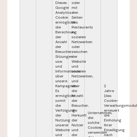
Dieses
oder
Google
mit
Analytics-
den
Cookie
Seiten
ermöglicht
des
die
Restaurants
Berechnung
in
der
sozialen
Anzahl
Netzwerken
der
oder
Besucher,
zwischen
Sitzungen
der
usw.
Website
und
und
Informationen
sozialen
über
Netzwerken,
unsere
und
Kampagnen.
über
2
Es
die
Jahre
ermöglicht
Anzahl
(das
somit
der
Cookie-
die
Besucher,
Verwaltungsmodul
Verfolgung
die
erneuert
Unternehmen,
der
Herkunft
die
die
Nutzung
der
Einholung
solche
unserer
Nutzer
Ihrer
Cookies
Website
und
Einwilligung
verwenden:
und
die
nach