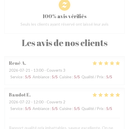
100% avis vérifiés
Seuls les clients ayant réservé ont laissé leur avis
Les avis de nos clients
René
A
2026-07-21
- 13:00 - Couverts 3
Service
:
5
/5
Ambiance
:
5
/5
Cuisine
:
5
/5
Qualité / Prix
:
5
/5
Baudot
E
2026-07-22
- 12:00 - Couverts 2
Service
:
5
/5
Ambiance
:
5
/5
Cuisine
:
5
/5
Qualité / Prix
:
5
/5
Rapport qualité prix imbattables, saveur excellente. On ne