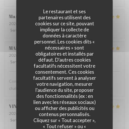
Le restaurant et ses
Maud
L
partenaires utilisent des
cookies sur ce site, pouvant
2026-07-10
- 12:00 - Couverts 2
impliquer la collecte de
Service
:
5
/5
Ambiance
:
4
/5
Cuisine
:
4
/5
Qualité / Prix
:
4
/5
données à caractère
personnel. Les cookies dits «
nécessaires » sont
MARIE
C
obligatoires et installés par
2026-07-07
- 12:00 - Couverts 2
défaut. D'autres cookies
Service
:
5
/5
Ambiance
:
5
/5
Cuisine
:
5
/5
Qualité / Prix
:
5
/5
facultatifs nécessitent votre
consentement. Ces cookies
facultatifs servent à analyser
Comme toujours, une cuisine délicieuse et un accueil très
votre navigation, mesurer
chaleureux !
l'audience du site, proposer
des fonctionnalités (ex : en
lien avec les réseaux sociaux)
VINCENT
C
ou afficher des publicités ou
contenus personnalisés.
2026-07-07
- 12:30 - Couverts 8
Cliquez sur « Tout accepter »,
Service
:
5
/5
Ambiance
:
5
/5
Cuisine
:
5
/5
Qualité / Prix
:
5
/5
« Tout refuser » ou «