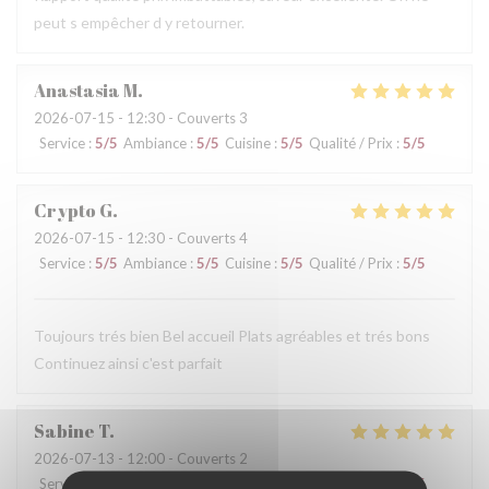
peut s empêcher d y retourner.
Anastasia
M
2026-07-15
- 12:30 - Couverts 3
Service
:
5
/5
Ambiance
:
5
/5
Cuisine
:
5
/5
Qualité / Prix
:
5
/5
Crypto
G
2026-07-15
- 12:30 - Couverts 4
Service
:
5
/5
Ambiance
:
5
/5
Cuisine
:
5
/5
Qualité / Prix
:
5
/5
Toujours trés bien Bel accueil Plats agréables et trés bons
Continuez ainsi c'est parfait
Sabine
T
2026-07-13
- 12:00 - Couverts 2
Service
:
5
/5
Ambiance
:
5
/5
Cuisine
:
5
/5
Qualité / Prix
:
5
/5