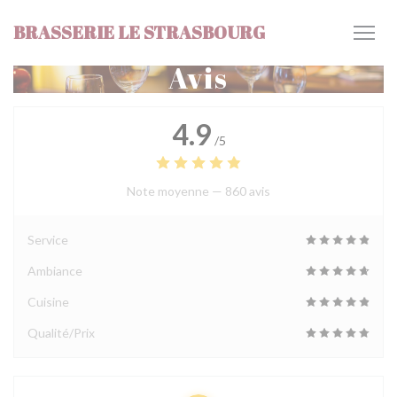
Personnalisation de vos choix en matière de cookies
BRASSERIE LE STRASBOURG
Avis
4.9
/5
Note moyenne —
860 avis
Service
Ambiance
Cuisine
Qualité/Prix