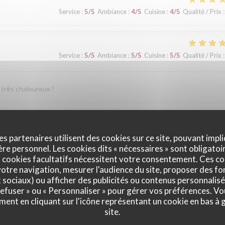
Service
:
5
/5
Ambiance
:
4
/5
Cuisine
:
4
/5
Qualité / Prix
:
Service
:
5
/5
Ambiance
:
5
/5
Cuisine
:
5
/5
Qualité / Prix
:
 très chaleureux !
Service
:
5
/5
Ambiance
:
5
/5
Cuisine
:
5
/5
Qualité / Prix
:
es partenaires utilisent des cookies sur ce site, pouvant impli
e personnel. Les cookies dits « nécessaires » sont obligatoir
 cookies facultatifs nécessitent votre consentement. Ces co
t que conseiller ce Maitre Restaurateur.
otre navigation, mesurer l'audience du site, proposer des fon
x sociaux) ou afficher des publicités ou contenus personnalisé
 refuser » ou « Personnaliser » pour gérer vos préférences. V
ment en cliquant sur l'icône représentant un cookie en bas à
Service
:
5
/5
Ambiance
:
5
/5
Cuisine
:
5
/5
Qualité / Prix
:
site.