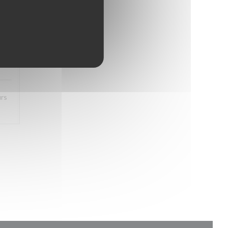
5
/5
urs