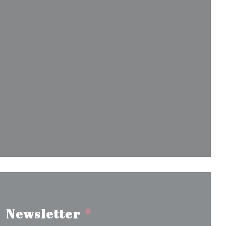
elle fenêtre))
le fenêtre))
Newsletter
*