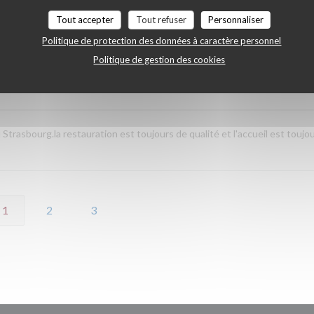
Tout accepter
Tout refuser
Personnaliser
Politique de protection des données à caractère personnel
Politique de gestion des cookies
Service
:
5
/5
Ambiance
:
5
/5
Cuisine
:
5
/5
Qualité / Prix
:
rasbourg.la restauration est toujours de qualité et l'accueil est toujo
1
2
3