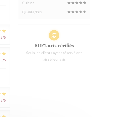
Cuisine
Qualité/Prix
5
/5
100% avis vérifiés
Seuls les clients ayant réservé ont
laissé leur avis
5
/5
5
/5