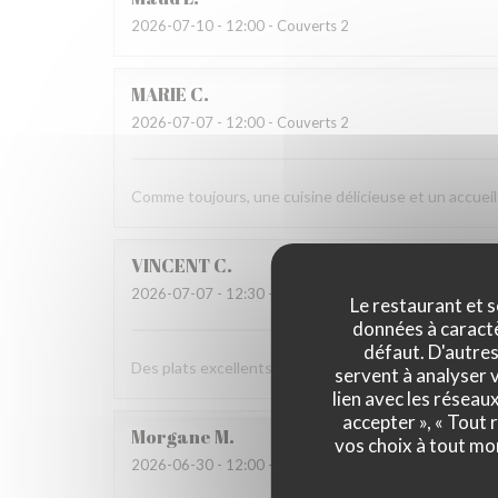
2026-07-10
- 12:00 - Couverts 2
MARIE
C
2026-07-07
- 12:00 - Couverts 2
Comme toujours, une cuisine délicieuse et un accueil
VINCENT
C
2026-07-07
- 12:30 - Couverts 8
Le restaurant et s
données à caractèr
défaut. D'autres
Des plats excellents et un service au top ! On ne peu
servent à analyser v
lien avec les réseau
accepter », « Tout
Morgane
M
vos choix à tout mo
2026-06-30
- 12:00 - Couverts 9