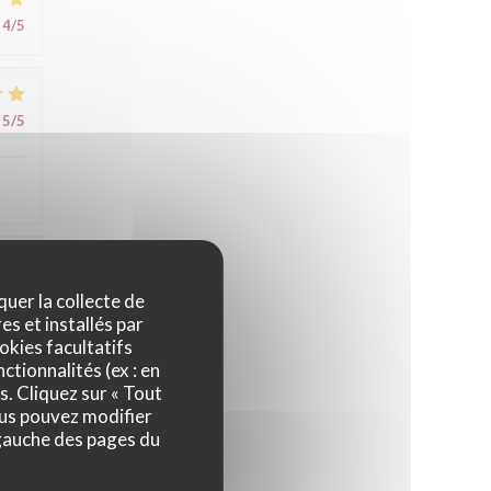
4
/5
5
/5
5
/5
quer la collecte de
es et installés par
okies facultatifs
ctionnalités (ex : en
s. Cliquez sur « Tout
ous pouvez modifier
 gauche des pages du
5
/5