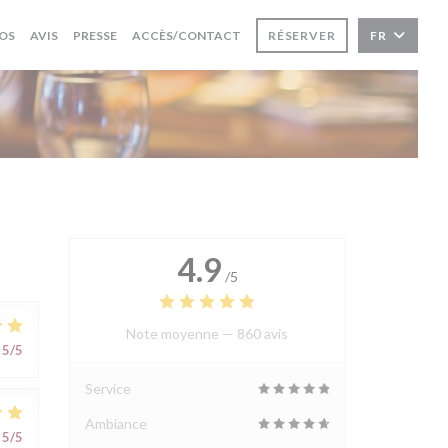
OS
AVIS
PRESSE
ACCÈS/CONTACT
RÉSERVER
FR
4.9
/5
Note moyenne —
860 avis
5
/5
Service
Ambiance
5
/5