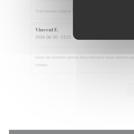
Très bonne cuisine ! Un régal et service au top.
Vincent
F
2026-06-30
- 12:15 - Couverts 2
nous ne sommes jamais déçu lorsque nous venons au St
sympa