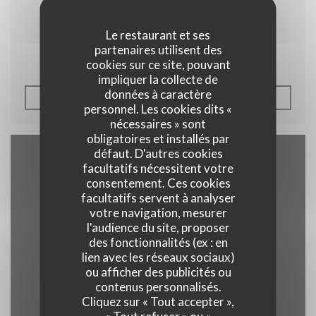
03/01/2017
Blog Gilles pudlosky
Le restaurant et ses
partenaires utilisent des
cookies sur ce site, pouvant
impliquer la collecte de
données à caractère
((OUVRE UNE NOUVELLE F
LIRE L'ARTICLE
personnel. Les cookies dits «
nécessaires » sont
obligatoires et installés par
défaut. D'autres cookies
facultatifs nécessitent votre
Accès/Contact
consentement. Ces cookies
facultatifs servent à analyser
votre navigation, mesurer
l'audience du site, proposer
((ouvre une nouv
22 Place des Vosges 54000 Nancy
des fonctionnalités (ex : en
lien avec les réseaux sociaux)
03 83 35 41 30
ou afficher des publicités ou
contenus personnalisés.
Cliquez sur « Tout accepter »,
Facebook ((ouvre une nouvel