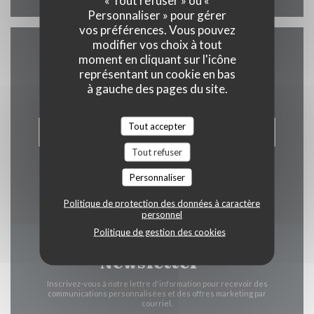
« Tout refuser » ou «
Personnaliser » pour gérer
vos préférences. Vous pouvez
modifier vos choix à tout
moment en cliquant sur l'icône
Nous contacter
représentant un cookie en bas
à gauche des pages du site.
Tout accepter
RÉSERVER
Tout refuser
Personnaliser
Politique de protection des données à caractère
personnel
Politique de gestion des cookies
Newsletter
*
Inscrivez-vous à notre lettre d'information pour recevoir des
communications personnalisées et des offres marketing par
courriel.